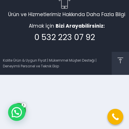
Ürün ve Hizmetlerimiz Hakkında Daha Fazla Bilgi
Almak İçin
Bizi Arayabilirsiniz:
0 532 223 07 92
Müşteri Temsilcisi
Kalite Ürün & Uygun Fiyat | Mükemmel Müşteri Desteği |
Deneyimli Personel ve Teknik Ekip
Cevap Yaz
1