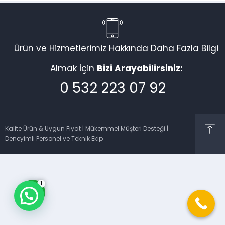
Ürün ve Hizmetlerimiz Hakkında Daha Fazla Bilgi
Müşteri Temsilcisi
Almak İçin
Bizi Arayabilirsiniz:
0 532 223 07 92
Kalite Ürün & Uygun Fiyat | Mükemmel Müşteri Desteği |
Deneyimli Personel ve Teknik Ekip
Cevap Yaz
1